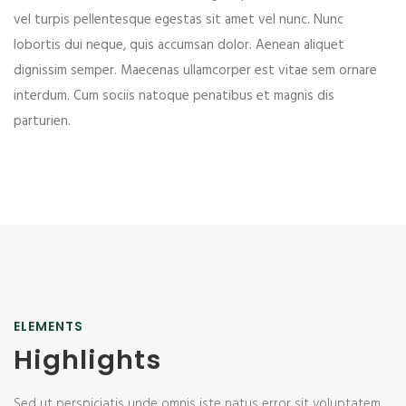
vel turpis pellentesque egestas sit amet vel nunc. Nunc
lobortis dui neque, quis accumsan dolor. Aenean aliquet
dignissim semper. Maecenas ullamcorper est vitae sem ornare
interdum. Cum sociis natoque penatibus et magnis dis
parturien.
ELEMENTS
Highlights
Sed ut perspiciatis unde omnis iste natus error sit voluptatem