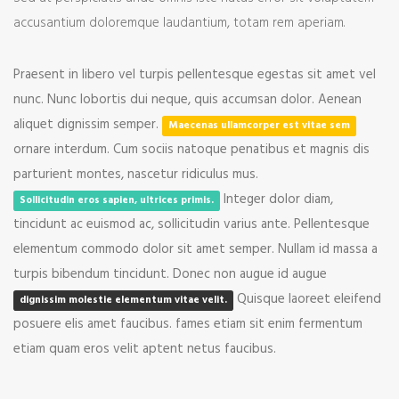
accusantium doloremque laudantium, totam rem aperiam.
Praesent in libero vel turpis pellentesque egestas sit amet vel
nunc. Nunc lobortis dui neque, quis accumsan dolor. Aenean
aliquet dignissim semper.
Maecenas ullamcorper est vitae sem
ornare interdum. Cum sociis natoque penatibus et magnis dis
parturient montes, nascetur ridiculus mus.
Integer dolor diam,
Sollicitudin eros sapien, ultrices primis.
tincidunt ac euismod ac, sollicitudin varius ante. Pellentesque
elementum commodo dolor sit amet semper. Nullam id massa a
turpis bibendum tincidunt. Donec non augue id augue
Quisque laoreet eleifend
dignissim molestie elementum vitae velit.
posuere elis amet faucibus. fames etiam sit enim fermentum
etiam quam eros velit aptent netus faucibus.