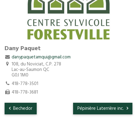
Dany Paquet
danypaquetamqui@gmail.com
108, du Noviciat, C.P. 278
Lac-au-Saumon QC
G0J 1M0
418-778-3501
418-778-3681
Bechedor
Pépinière Laterrière inc.