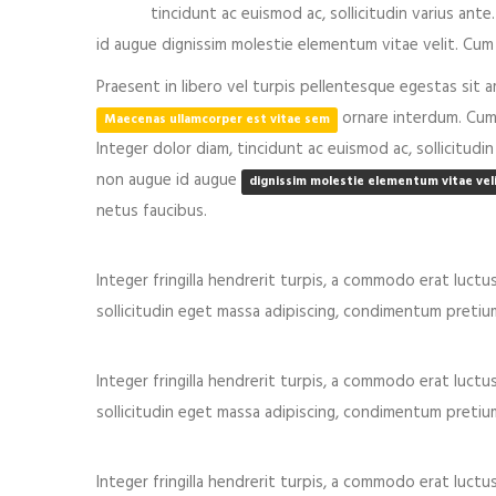
tincidunt ac euismod ac, sollicitudin varius a
id augue dignissim molestie elementum vitae velit. Cum
Praesent in libero vel turpis pellentesque egestas sit 
ornare interdum. Cum 
Maecenas ullamcorper est vitae sem
Integer dolor diam, tincidunt ac euismod ac, sollicitu
non augue id augue
dignissim molestie elementum vitae veli
netus faucibus.
Integer fringilla hendrerit turpis, a commodo erat luctu
sollicitudin eget massa adipiscing, condimentum pretium 
Integer fringilla hendrerit turpis, a commodo erat luctu
sollicitudin eget massa adipiscing, condimentum pretium 
Integer fringilla hendrerit turpis, a commodo erat luctu