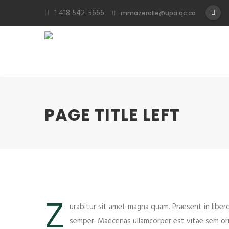
1 418 542-5666
mmazerolle@upa.qc.ca
PAGE TITLE LEFT
Z
urabitur sit amet magna quam. Praesent in liber
semper. Maecenas ullamcorper est vitae sem orn